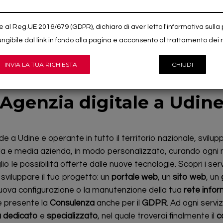
e al Reg.UE 2016/679 (GDPR), dichiaro di aver letto l'informativa sulla
ngibile dal link in fondo alla pagina e acconsento al trattamento dei 
CHI SIAMO
Agenzia digitale a Udin
de a Udine e operante in tutto il territorio nazionale, svilup
ola e media azienda, in modo personalizzato, curando ogni
o le possibilità offerte dalle nuove tecnologie. Scopri i servizi
 sviluppare il tuo progetto: un
portale web
, un
sito web
, un
nuova configurazione o la manutenzione della tua
rete infor
e presente la
Consulenza
anche per il
GDPR
. Ad ogni servi
a dedicato
e
specializzato
, nel quale troverai finalmente il
c