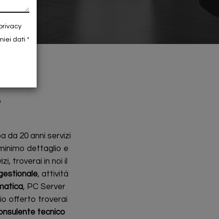
 privacy
miei dati
e
pa da 20 anni servizi
 minimo dettaglio e
, troverai in noi il
gestionale
, attività
matica
, PC Server
zio offerto troverai
onsulente tecnico