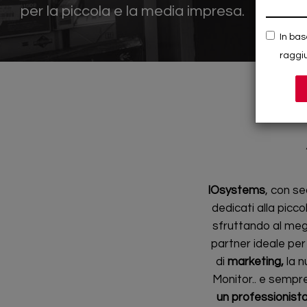
per la piccola e la media impresa.
In bas
raggiu
IOsystems
, con se
dedicati alla picc
sfruttando al megli
partner ideale per
di
marketing,
la 
Monitor.. e sempr
un professionist