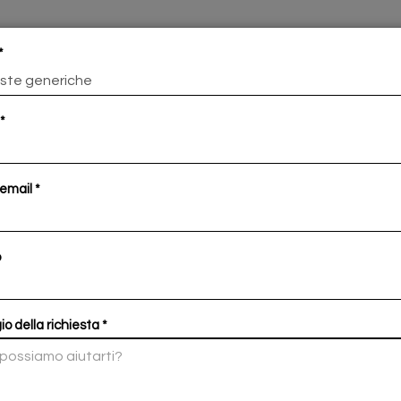
 email
o
o della richiesta
 qualificata