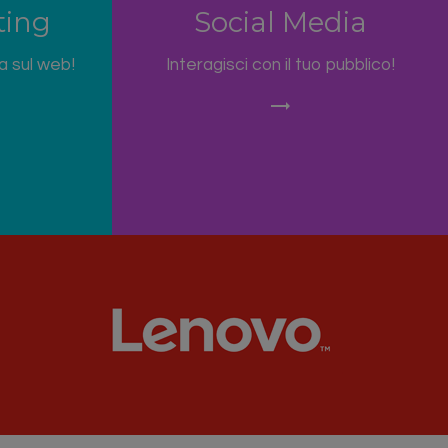
ting
Social Media
a sul web!
Interagisci con il tuo pubblico!
trending_flat