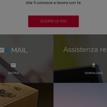
che ti conosce e lavora con te.
SCOPRI DI PIÙ
Assistenza r
email
file_download
ENTRA
DOWNLOAD