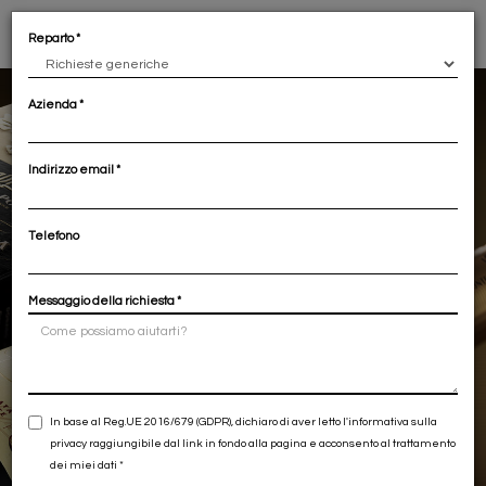
Reparto
Azienda
Indirizzo email
Telefono
Andrea Da Ponte
Messaggio della richiesta
In base al Reg.UE 2016/679 (GDPR), dichiaro di aver letto l'informativa sulla
privacy raggiungibile dal link in fondo alla pagina e acconsento al trattamento
dei miei dati